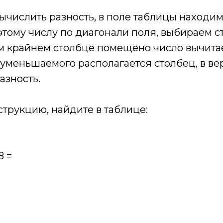
вычислить разность, в поле таблицы наход
 этому числу по диагонали поля, выбираем ст
ом крайнем столбце помещено число вычитае
 уменьшаемого располагается столбец, в ве
азность.
струкцию, найдите в таблице:
8 =