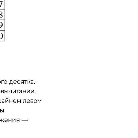
го десятка.
 вычитании.
крайнем левом
цы
ложения —