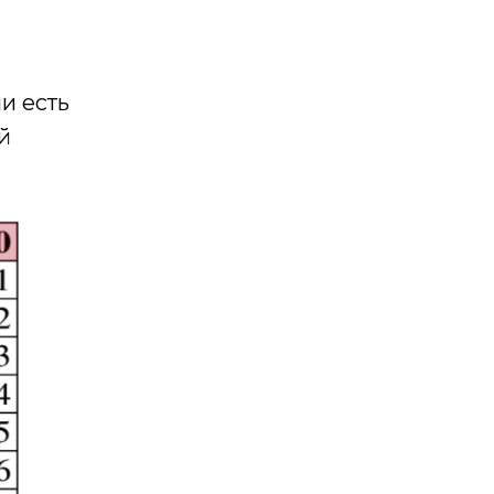
и есть
й