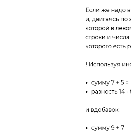
Если же надо 
и, двигаясь по
которой в лев
строки и числа
которого есть р
! Используя ин
сумму 7 + 5 =
разность 14 - 
и вдобавок:
сумму 9 + 7