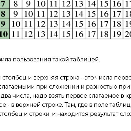
ила пользования такой таблицей.
столбец и верхняя строка - это числа перво
слагаемыми при сложении и разностью при
два числа, надо взять первое слагаемое в 
ое - в верхней строке. Там, где в поле табли
толбец и строки, и находится результат с