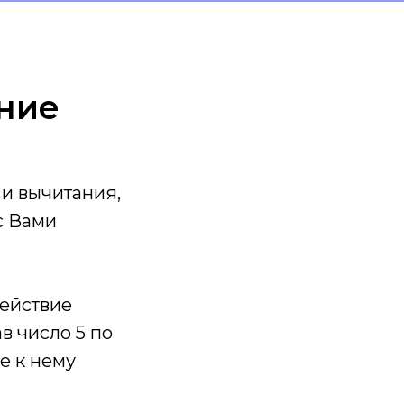
ние
 и вычитания,
с Вами
действие
в число 5 по
же к нему