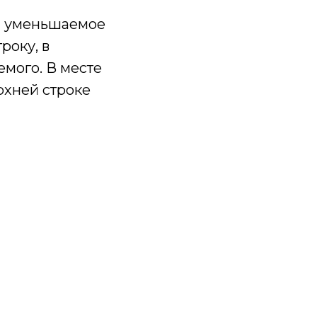
им уменьшаемое
року, в
мого. В месте
рхней строке