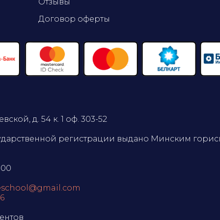
Отзывы
Договор оферты
вской, д. 54 к. 1 оф. 303-52
сударственной регистрации выдано Минским горисп
:00
eschool@gmail.com
76
иентов