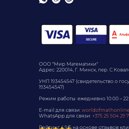
ООО "Мир Математики"
Адрес: 220014, Г. Минск, пер. С.Ковале
УНП 193454547 (свидетельство о го
193454547)
Режим работы: ежедневно 10:00 – 22
E-mail для связи:
worldofmathonlin
WhatsApp для связи:
+375 25 504 29 
Рейтинг 4,9/5 на основе отзывов кл