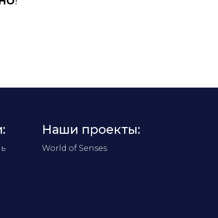
НО
!
:
Наши проекты:
ль
World of Senses