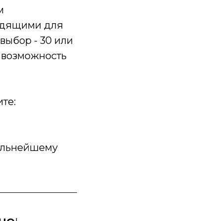
м
ходящими для
выбор - 30 или
у возможность
ите:
дальнейшему