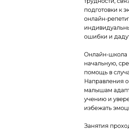
трудности, свя
подготовки к 
онлайн-репети
индивидуальный
ошибки и даду
Онлайн-школа "
начальную, ср
помощь в случ
Направления о
малышам адапт
учению и увере
избежать эмоц
Занятия прохо