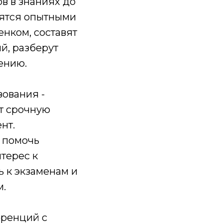
ов в знаниях до
дятся опытными
нком, составят
й, разберут
ению.
зования -
т срочную
нт.
 помочь
терес к
ь к экзаменам и
м.
еренций с