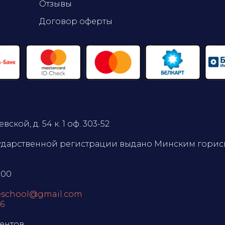
Отзывы
Договор оферты
вской, д. 54 к. 1 оф. 303-52
сударственной регистрации выдано Минским горисп
:00
eschool@gmail.com
76
иентов