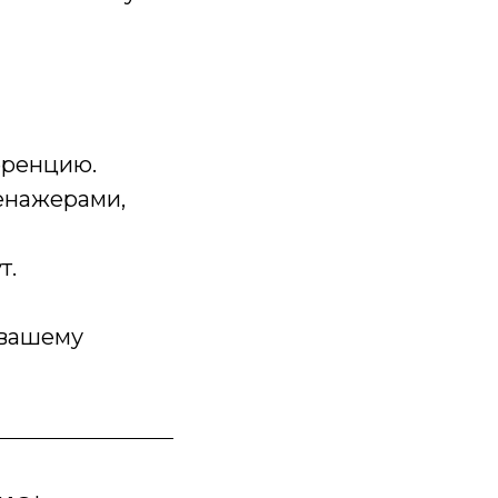
еренцию.
енажерами,
т.
 вашему