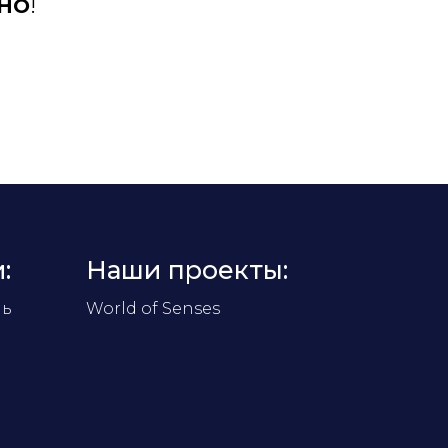
НО
!
:
Наши проекты:
ль
World of Senses