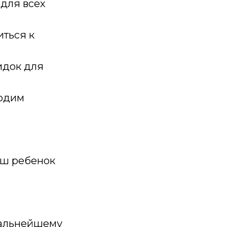
 для всех
иться к
идок для
водим
ваш ребенок
дальнейшему