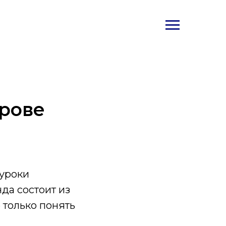
ирове
уроки
нда состоит из
 только понять