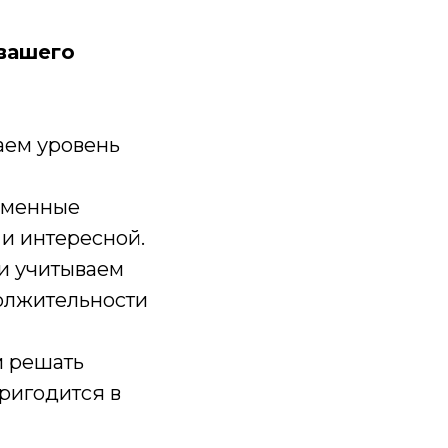
 вашего
аем уровень
еменные
и интересной.
 и учитываем
должительности
м решать
пригодится в