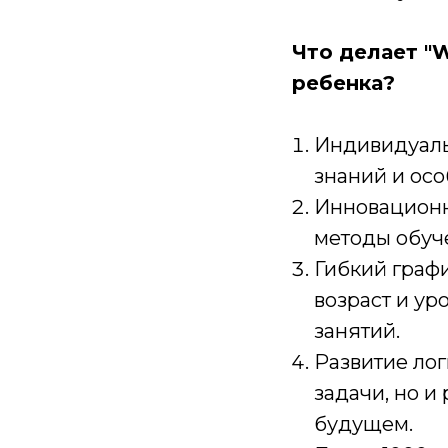
Что делает "
ребенка?
Индивидуаль
знаний и осо
Инновационн
методы обуч
Гибкий граф
возраст и у
занятий.
Развитие ло
задачи, но и
будущем.