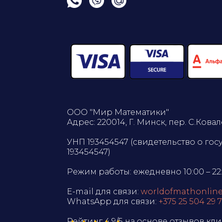
ООО "Мир Математики"
Адрес: 220014, Г. Минск, пер. С.Ковале
УНП 193454547 (свидетельство о го
193454547)
Режим работы: ежедневно 10:00 – 22
E-mail для связи:
worldofmathonlin
WhatsApp для связи:
+375 25 504 29 
Рейтинг 4,9/5 на основе отзывов кл