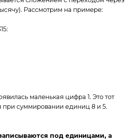
зывается сложением с переходом через
тысячу). Рассмотрим на примере:
15:
оявилась маленькая цифра 1. Это тот
я при суммировании единиц 8 и 5.
 записываются под единицами, а