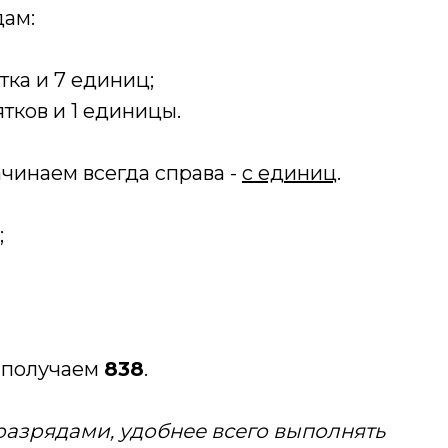
дам:
ятка и 7 единиц;
ятков и 1 единицы.
ачинаем всегда справа -
с единиц
.
;
и получаем
838
.
разрядами, удобнее всего выполнять