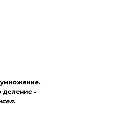
 умножение.
 деление -
исел
.