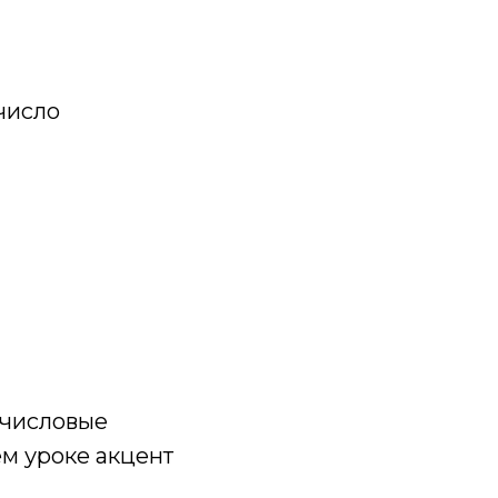
 число
 числовые
ем уроке акцент