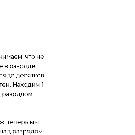
нимаем, что не
ое в разряде
ряде десятков.
тен. Находим 1
ад разрядом
ж, теперь мы
ь над разрядом