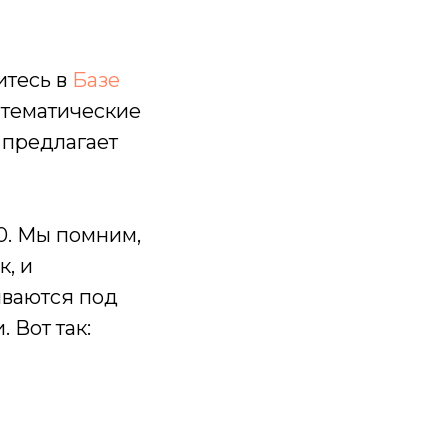
итесь в
Базе
атематические
 предлагает
0. Мы помним,
, и
ываются под
 Вот так: