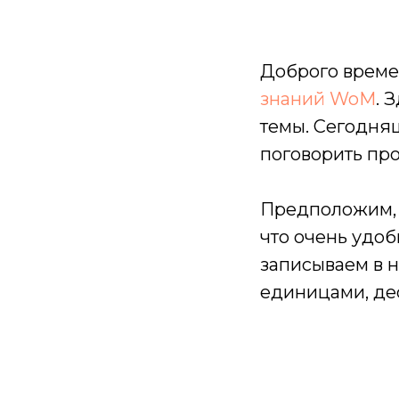
Доброго времен
знаний WoM
. 
темы. Сегодня
поговорить пр
Предположим, ч
что очень удо
записываем в н
единицами, деся