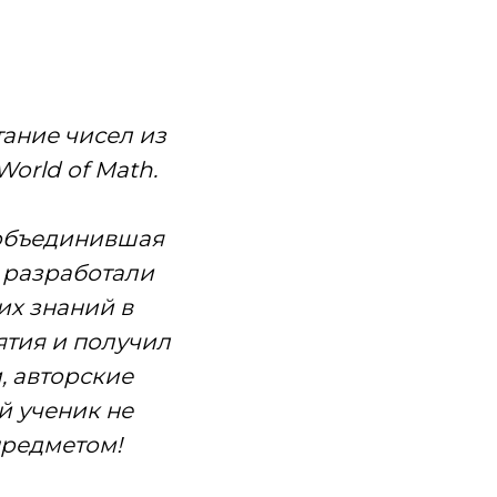
тание чисел из
World of Math.
 объединившая
 разработали
их знаний в
ятия и получил
, авторские
й ученик не
предметом!