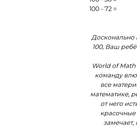
100 - 72 =
Досконально и
100, Ваш ребё
World of Mat
команду влю
все матери
математике, р
от него ис
красочные 
замечает,