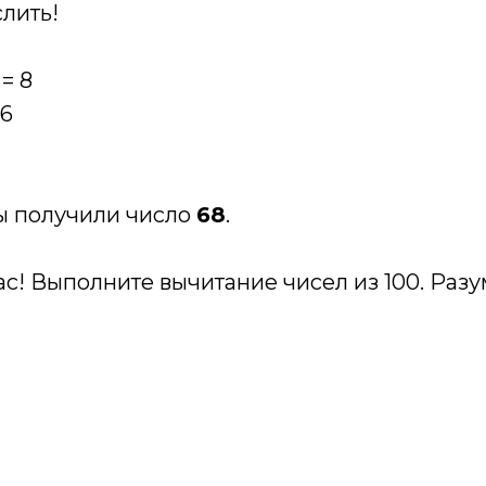
лить!
 = 8
 6
мы получили число
68
.
с! Выполните вычитание чисел из 100. Разу