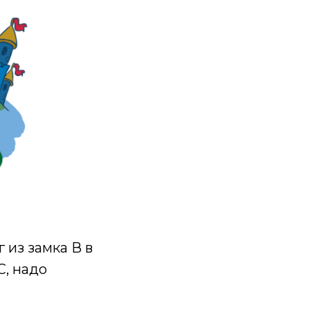
г из замка В в
С, надо