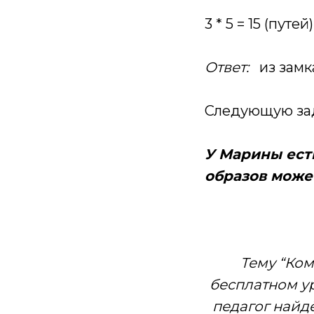
3 * 5 = 15 (путе
Ответ:
из замка
Следующую за
У Марины есть
образов може
Тему “Ко
бесплатном у
педагог найд