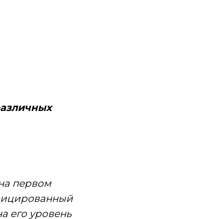
различных
на первом
ифицированный
а его уровень