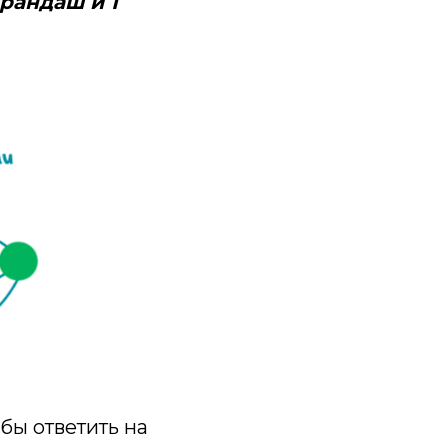
арандаш и 1
ы ответить на