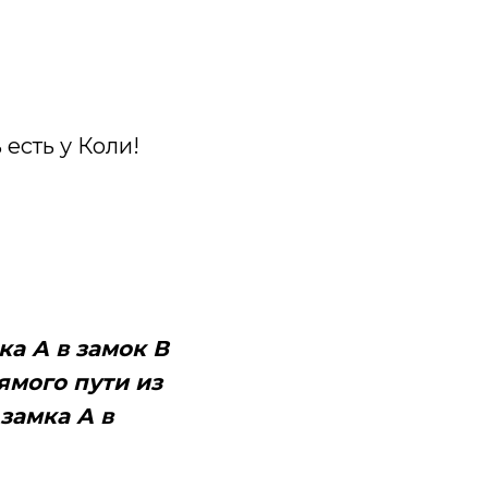
 есть у Коли!
ка А в замок В
рямого пути из
 замка А в