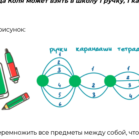
да Коля может взять в школу 1 ручку, 1 к
рисунок:
ремножить все предметы между собой, чтоб