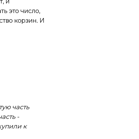
, и
ь это число,
тво корзин. И
тую часть
асть -
купили к