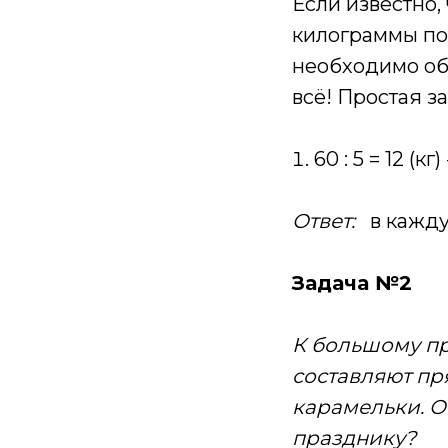
Если известно,
килограммы пом
необходимо об
всё! Простая з
60 : 5 = 12 (к
Ответ:
в каждую
Задача №2
К большому пр
составляют пря
карамельки. О
празднику?