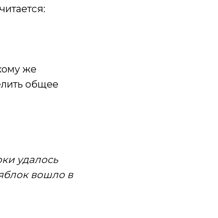
считается:
кому же
елить общее
оки удалось
 яблок вошло в