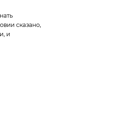
нать
овии сказано,
и, и