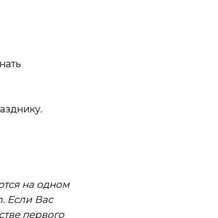
нать
празднику.
ются на одном
. Если Вас
стве первого