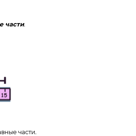
е части
.
авные части.